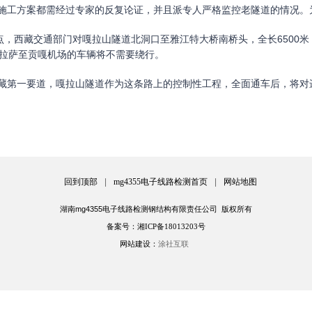
工方案都需经过专家的反复论证，并且派专人严格监控老隧道的情况。
点，西藏交通部门对嘎拉山隧道北洞口至雅江特大桥南桥头，全长6500米
，拉萨至贡嘎机场的车辆将不需要绕行。
第一要道，嘎拉山隧道作为这条路上的控制性工程，全面通车后，将对
回到顶部
|
mg4355电子线路检测首页
|
网站地图
湖南mg4355电子线路检测钢结构有限责任公司 版权所有
备案号：湘ICP备18013203号
网站建设：
涂社互联